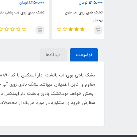
280,000
1,250,000
ن
تومان
تومان
ی آب طرح
تشک بادی روی آب پشتی دار
تشک رو ی آب طرحدار
اینتکس
توضیحات
دیدگاه‌ها
مقاوم و قابل اطمینان میباشد.تشک بادی روی آب با
شفارش خرید و مشاوره در مورد هریک از محصولات اینتکس میتوانید با شماره 09126389358 تماس گرفته و یا 