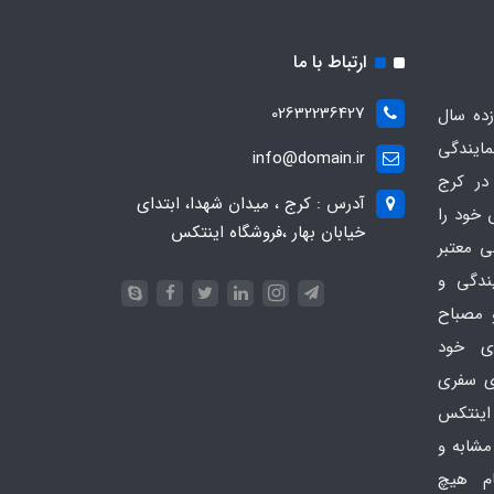
ارتباط با ما
02632236427
ده سال
مایندگی
info@domain.ir
در کرج
آدرس : کرج ، میدان شهدا، ابتدای
 خود را
خیابان بهار ،فروشگاه اینتکس
ی معتبر
یندگی و
 مصباح
ای خود
ای سفری
اینتکس
امی مشابه و
ام هیچ