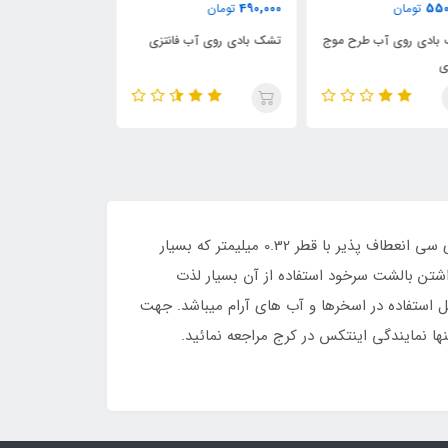
3,860,000
885,000
490,
تومان
تومان
توما
 بادی روی آب فانتزی
تشک صندلی روی آب
شناور بادی ریور
اینتکس
تشک بادی روی آب بالشت دار اینتکس با کد 58890 و ابعاد طول 188 سانتی متر و عرض 71 سانتی متر ساخته شده از پی وی سی انعطاف پذیر با قطر 0.32 میلیمتر که بسیار
اشتن بالشت سرخود استفاده از آن بسیار لذت
وی آب بالشت دار اینتکس قابل استفاده در اسخرها و آب های آرام میباشد. جهت