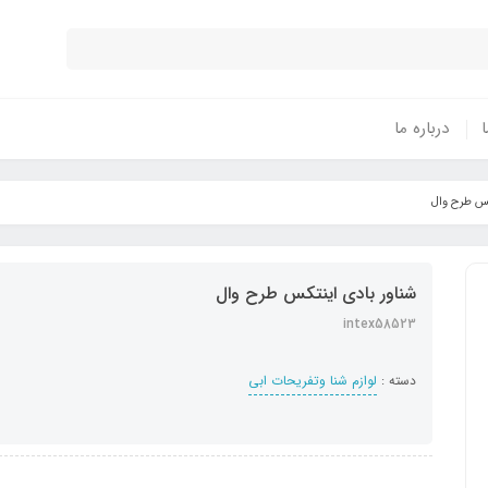
ا
درباره ما
کس طرح وال
شناور بادی اینتکس طرح وال
intex58523
دسته :
لوازم شنا وتفریحات ابی