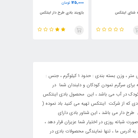
149,000
125,000
تومان
تومان
ه شنای اینتکس
بازوبند بادی طرح دار اینتکس
بازو بند بادی ای
شناور بادی اینتکس طرح وال ، کد کالا : 58523 اینتکس ، قیمت : 610000 تومان ، طول : 163 سانتی متر ، عرض : 76 سانتی متر ، وزن بسته بندی : حدود 1 کیلوگرم ، جنس :
رای سرگرم نمودن کودکان و دلبندان شما در
 کودک در آب می باشد ، این محصول بادی اینتکس
ی که از شرکت اینتکس تهیه می کنید باد نموده (
رح دار می باشد ، این شناور بادی دارای
 شبانه روزی در اختیار شما عزیزان قرار دهد ،
توانید به صورت حضوری به آدرس ما ، تنها نمایندگی محصولات بادی در