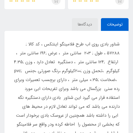
توضیحات
دیدگاه‌ها
شناور بادی روی اب طرح فلامینگو اینتکس ، کد کالا ;
57288 ، طول ; 203 سانتی متر ، عرض ;196 سانتی متر ،
ارتفاع ;124 سانتی متر ، دستگیره تعادل دارد ، وزن ;4.35
کیلوگرم ،تحمل وزن ;200کیلوگرم ،رنگ صورتی ،جنس ;pvc
،ضخامت ;0.35 میلی متر ، دارای برچسب تعمیرات وبرای
رده سنی بزرگسال می باشد وبرای تفریحات ابی مورد
استفاده قرار می گیرد این شناور بادی دارای دستگیره نگه
دارنده می باشد که می تواند تعادل لازم در محیط های
ابی را داشته باشد همچنین از عروسک بادی برخودار است
که بخشی از محصول را احاطه کرده ودر واقع سر فلامینگو