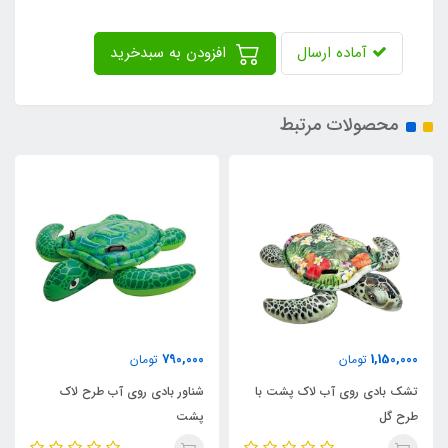
آماده ارسال
افزودن به سبدخرید
محصولات مرتبط
350,000
790,000
تومان
تومان
شت با
شناور بادی روی آب طرح لاک
جلیقه بادی زرد رنگ 123
پشت