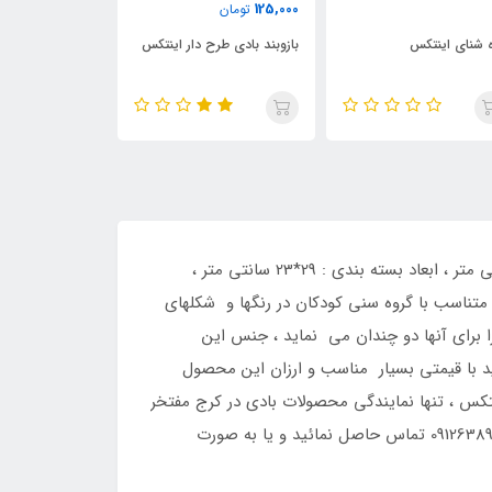
110,000
149,000
125,00
تومان
تومان
تومان
زوبند بادی طرح دار اینتکس
بازو بند بادی اینتکس
بازوبند بادی ا
شناور بادی کودک طرح حیوانات ، کد کالا : 59570 اینتکس ، قیمت : 1850000 تومان ، طول : 74 سانتی متر ، عرض : 58 سانتی متر ، ابعاد بسته بندی : 29*23 سانتی متر ،
تناسب با گروه سنی کودکان در رنگها و شکلهای
 برای آنها دو چندان می نماید ، جنس این
د با قیمتی بسیار مناسب و ارزان این محصول
ینتکس ، تنها نمایندگی محصولات بادی در کرج مفتخر
است این محصول بادی را به صورت شبانه روزی در اختیار شهروندان عزیز قرار دهد ، شما می توانید برای خرید با شماره 09126389358 تماس حاصل نمائید و یا به صورت