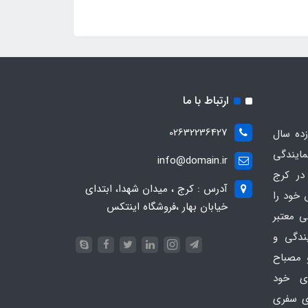
ارتباط با ما
02632236427
ده سال
مایندگی
info@domain.ir
در کرج
آدرس : کرج ، میدان شهدا، ابتدای
 خود را
خیابان بهار ،فروشگاه اینتکس
ی معتبر
یندگی و
 مصباح
ای خود
ای سفری