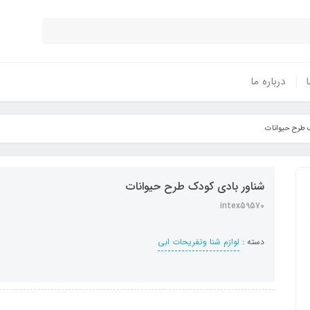
ا
درباره ما
ک طرح حیوانات
شناور بادی کودک طرح حیوانات
intex59570
دسته :
لوازم شنا وتفریحات ابی