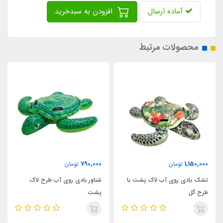
آماده ارسال
افزودن به سبدخرید
محصولات مرتبط
350,000
790,000
تومان
تومان
 پشت با
شناور بادی روی آب طرح لاک
جلیقه بادی زرد رنگ 123
پشت