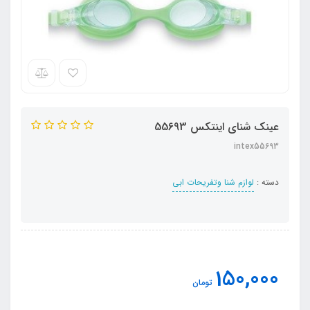
عینک شنای اینتکس 55693
intex55693
دسته :
لوازم شنا وتفریحات ابی
150,000
تومان