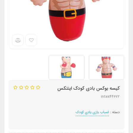
کیسه بوکس بادی کودک اینتکس
intex44672
دسته :
اسباب بازی بادی کودک