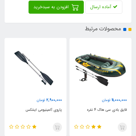
آماده ارسال
افزودن به سبدخرید
محصولات مرتبط
42,500,000
2,900,000
مان
تومان
توما
ک 4 نفره
پاروی آلمینیومی اینتکس
قایق بادی اکسکروشن 4