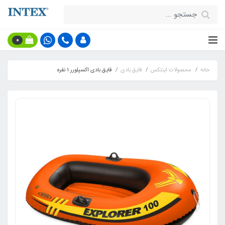
0
خانه
محصولات اینتکس
قایق بادی
قایق بادی اکسپلورر 1 نفره