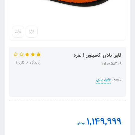
قایق بادی اکسپلورر 1 نفره
(دیدگاه 8 کاربر)
intex58329
دسته :
قایق بادی
1,149,999
تومان