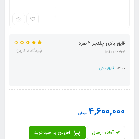
قایق بادی چلنجر 2 نفره
(دیدگاه 8 کاربر)
intex68367
دسته :
قایق بادی
4,600,000
تومان
آماده ارسال
افزودن به سبدخرید