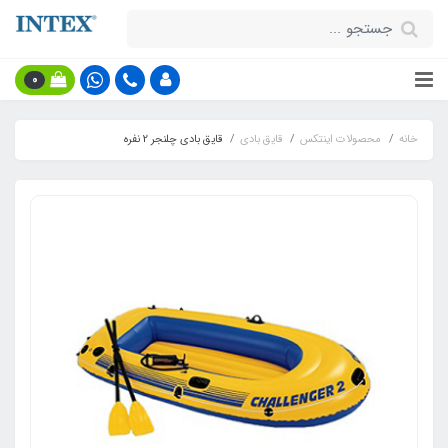
0
خانه
محصولات اینتکس
قایق بادی
قایق بادی چلنجر 2 نفره