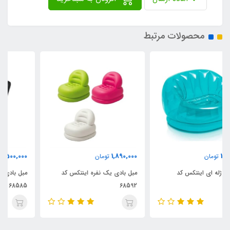
محصولات مرتبط
4,500,000
1,890,000
تومان
تومان
مبل بادی یک نفره اینتکس کد
مبل بادی پشتی دار اینتکس کد
68585
68592