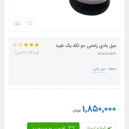
مبل بادی راحتی دو تکه یک نفره
(دیدگاه 11 کاربر)
intex68564
دسته :
مبل بادی
1,850,000
تومان
آماده ارسال
افزودن به سبدخرید