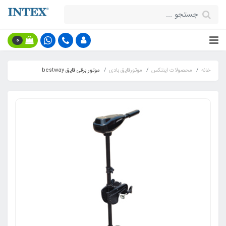
0
خانه
محصولات اینتکس
موتورقایق بادی
موتور برقی قایق bestway