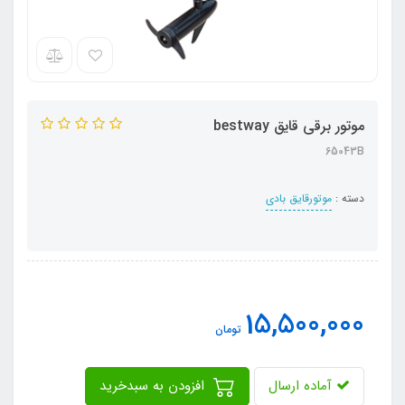
موتور برقی قایق bestway
65043B
دسته :
موتورقایق بادی
15,500,000
تومان
آماده ارسال
افزودن به سبدخرید