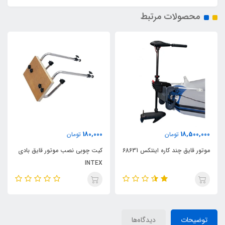
محصولات مرتبط
180,000
تومان
6
کیت چوبی نصب موتور قایق بادی
موتور برقی قایق بادی نرائوس
INTEX
توضیحات
دیدگاه‌ها