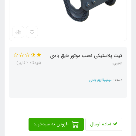
کیت پلاستیکی نصب موتور قایق بادی
(دیدگاه 2 کاربر)
68624
دسته :
موتورقایق بادی
آماده ارسال
افزودن به سبدخرید