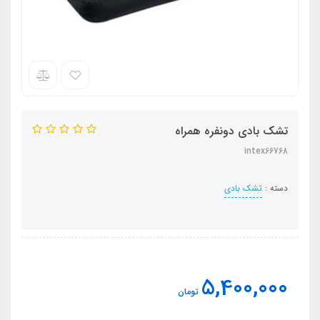
تشک بادی دونفره همراه
intex66768
دسته :
تشک بادی
5,400,000
تومان