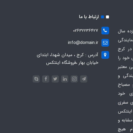
ارتباط با ما
02632236427
ده سال
مایندگی
info@domain.ir
در کرج
آدرس : کرج ، میدان شهدا، ابتدای
 خود را
خیابان بهار ،فروشگاه اینتکس
ی معتبر
یندگی و
 مصباح
ای خود
ای سفری
اینتکس
امی مشابه و
ام هیچ