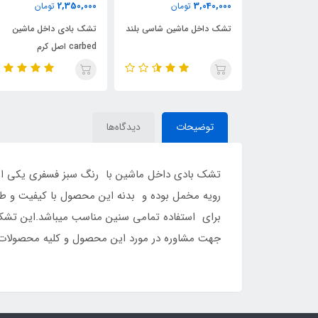
90,000
2,350,000
3,040,000
تومان
تومان
تشک داخل ماشین شاسی بلند
تشک بادی داخل ماشین
تشک ب
carbed اصل کرم
توضیحات
دیدگاه‌ها
تشک بادی داخل ماشین با رنگ سبز فسفری یکی از 
رویه مخمل بوده و بدنه این محصول با کیفیت و طر
برای استفاده تمامی سنین مناسب میباشد.این تشک با
جهت مشاوره در مورد این محصول و کلیه محصولات بادی اینتکس با شماره 09126389358 تماس گرفت