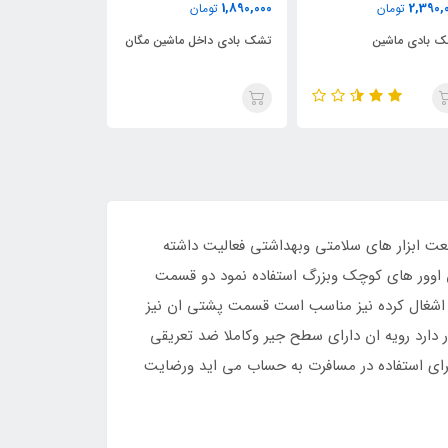
3,040,000
2,350,000
1,890,000
تومان
تومان
تو
تشک بادی داخل ماشین مگان
تشک بادی داخل ماشین
تشک داخل ما
ماکسیما
 تولید شده توسط شرکت wolfwill می باشد که تا کنون در صنعت ابزار های سلامتی وبهداشتی فعالیت داشته
س اوور های کوچک وبزرگ استفاده نمود دو قسمت
یل اشغال کرده نیز مناسب است قسمت پشتی ان نیز
 دارد رویه ان دارای سطح جیر وکاملا ضد تعریقی
ای استفاده در مسافرت به حساب می اید ورضایت