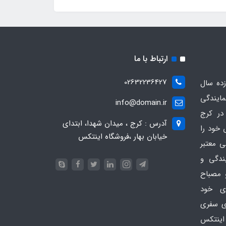
ارتباط با ما
02632236427
ده سال
مایندگی
info@domain.ir
در کرج
آدرس : کرج ، میدان شهدا، ابتدای
 خود را
خیابان بهار ،فروشگاه اینتکس
ی معتبر
یندگی و
 مصباح
ای خود
ای سفری
اینتکس