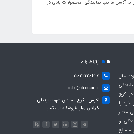
لفن 09126389358 تماس گرفته و یا به صورت حضوری به آدرس ما تنها نمایندگی محصولا ت بادی در
ارتباط با ما
02632236427
ده سال
مایندگی
info@domain.ir
در کرج
آدرس : کرج ، میدان شهدا، ابتدای
 خود را
خیابان بهار ،فروشگاه اینتکس
ی معتبر
یندگی و
 مصباح