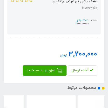
تشک بادی کم عرض اینتکس
intex68950
دسته :
تشک بادی
3,200,000
تومان
آماده ارسال
افزودن به سبدخرید
محصولات مرتبط