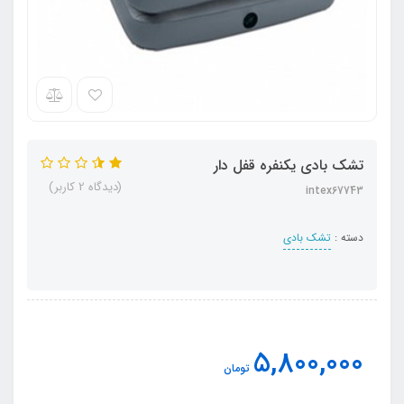
تشک بادی یکنفره قفل دار
(دیدگاه 2 کاربر)
intex67743
دسته :
تشک بادی
5,800,000
تومان