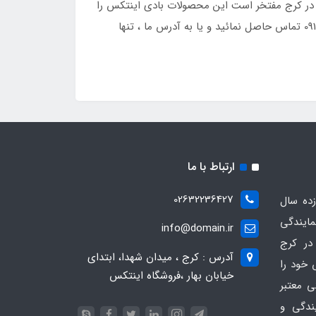
 در کرج مفتخر است این محصولات بادی اینتکس را
به شما شهروندان گرامی عرضه نماید ، شما عزیزان می توانید برای آشنایی و خرید محصولات بادی با شماره تلفن 09126389258 تماس حاصل نمائید و یا به آدرس ما ، تنها
ارتباط با ما
02632236427
ده سال
مایندگی
info@domain.ir
در کرج
آدرس : کرج ، میدان شهدا، ابتدای
 خود را
خیابان بهار ،فروشگاه اینتکس
ی معتبر
یندگی و