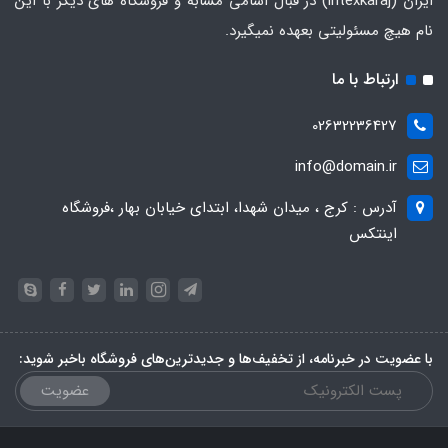
ایران
(intexkaraj) در قبال اسامی مشابه و فروشگاه های دیگر با این
نام هیچ مسئولیتی بعهده نمیگیرد.
ارتباط با ما
02632236427
info@domain.ir
آدرس : کرج ، میدان شهدا، ابتدای خیابان بهار ،فروشگاه
اینتکس
با عضویت در خبرنامه، از تخفیف‌ها و جدیدترین‌های فروشگاه باخبر شوید:
عضویت