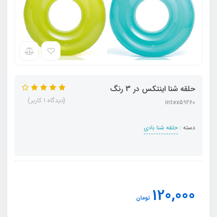
حلقه شنا اینتکس در 3 رنگ
(دیدگاه 1 کاربر)
intex59260
دسته :
حلقه شنا بادی
120,000
تومان