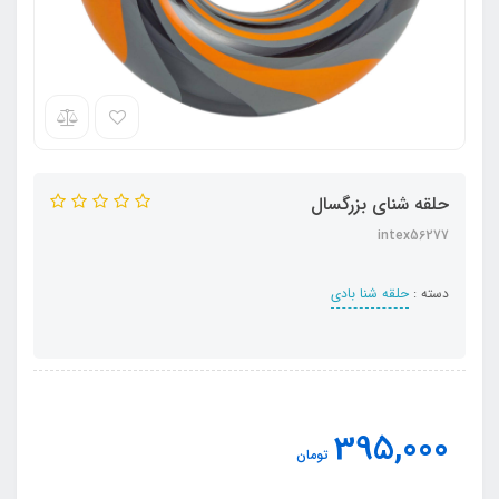
حلقه شنای بزرگسال
intex56277
دسته :
حلقه شنا بادی
395,000
تومان