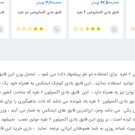
0
4,600,000
3,200,000
تومان
تومان
قایق بادی اکسکروشن دو نفره
قایق بادی چلنجر 2 نفره
ق
بادی اکسپلورر 2 نفره یک عدد پمپ بادی کوچک پر توان 
خود چسب مخصوص تعمیرات نیز دارد ، کف این قایق بادی اکسپلورر 2 نفره باد شونده می 
کیلوگرم میباشد که حمل این محصول را بسیار راحت کرده است ،