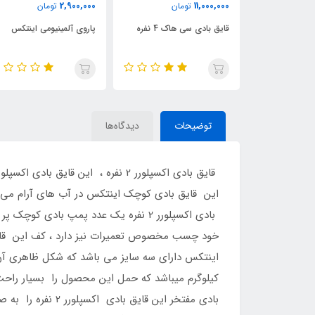
42,500,000
2,900,000
ومان
تومان
تومان
هاک 4 نفره
پاروی آلمینیومی اینتکس
قایق بادی اکسکروشن 4 نفره
توضیحات
دیدگاه‌ها