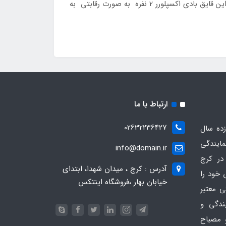
09126389358 تماس گرفته و یا به صورت حضوری به آدرس ما تنها نمایندگی محصولات بادی در کرج مراجعه نمائید ، قیمت این قایق بادی اکسپلورر 2 نفره به صورت رقابتی به
ارتباط با ما
02632236427
ده سال
مایندگی
info@domain.ir
در کرج
آدرس : کرج ، میدان شهدا، ابتدای
 خود را
خیابان بهار ،فروشگاه اینتکس
ی معتبر
یندگی و
 مصباح