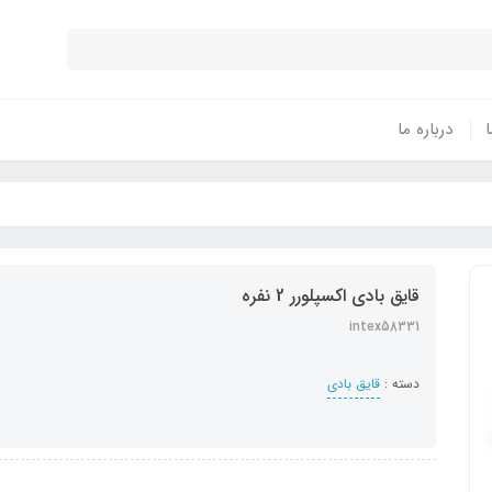
ا
درباره ما
قایق بادی اکسپلورر 2 نفره
intex58331
دسته :
قایق بادی