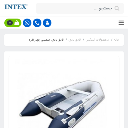
0
خانه
محصولات اینتکس
قایق بادی
قایق بادی جیمینی چهار نفره