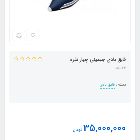
قایق بادی جیمینی چهار نفره
65047
دسته :
قایق بادی
35,000,000
تومان