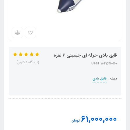
قایق بادی حرفه ای جیمینی 6 نفره
(دیدگاه 1 کاربر)
Best wey65050
دسته :
قایق بادی
61,000,000
تومان