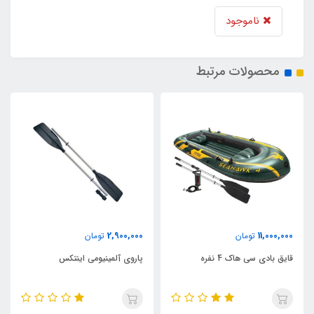
ناموجود
محصولات مرتبط
42,500,000
2,900,000
تومان
تومان
ت
 هاک 4 نفره
پاروی آلمینیومی اینتکس
قایق بادی اکسکرو