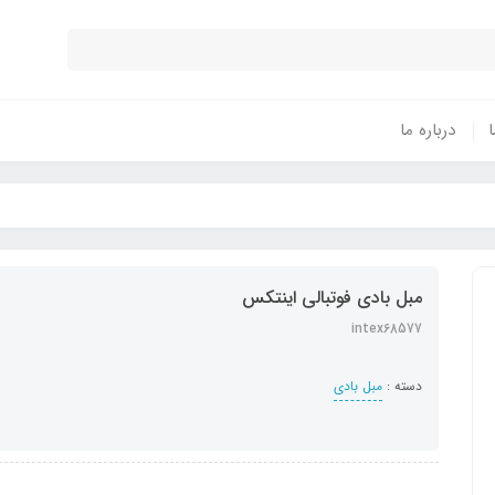
ا
درباره ما
مبل بادی فوتبالی اینتکس
intex68577
دسته :
مبل بادی