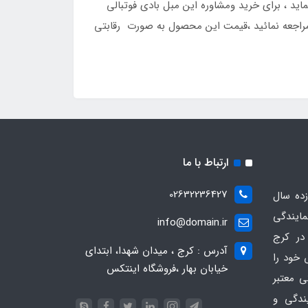
د ، برای خرید ومشاوره این مبل بادی فوتبالی
ادی در کرج مراجعه نمائید ،قیمت این محصول به صورت رقابتی
ارتباط با ما
02632236427
ده سال
مایندگی
info@domain.ir
در کرج
آدرس : کرج ، میدان شهدا، ابتدای
 خود را
خیابان بهار ،فروشگاه اینتکس
ی معتبر
یندگی و