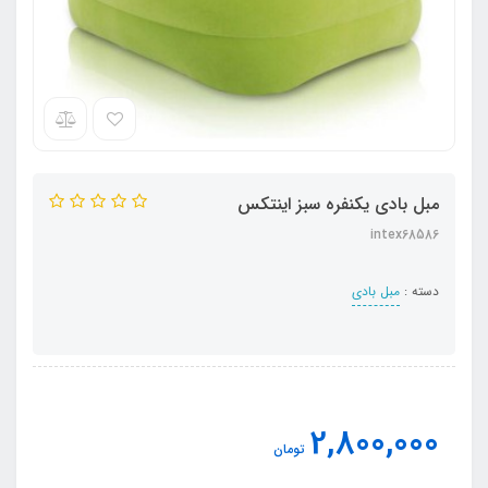
مبل بادی یکنفره سبز اینتکس
intex68586
دسته :
مبل بادی
2,800,000
تومان