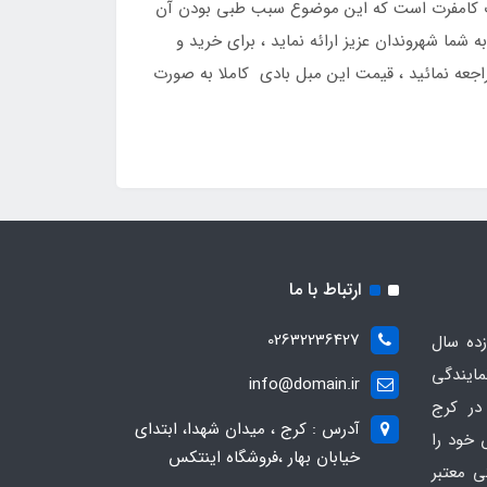
اگانه دارد ، طراحی این مبل بادی 2نفره مخمل اینتکس به صورت کامفرت است که این موضوع سبب طبی بودن آن
ا شهروندان عزیز ارائه نماید ، برای خرید و
یا به صورت حضوری به آدرس ما مراجعه نمائید ، قیمت این مبل بادی کاملا به صورت
ارتباط با ما
02632236427
ده سال
مایندگی
info@domain.ir
در کرج
آدرس : کرج ، میدان شهدا، ابتدای
 خود را
خیابان بهار ،فروشگاه اینتکس
ی معتبر