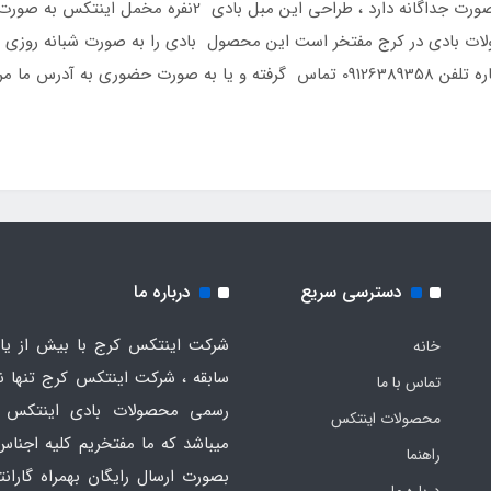
دقیقه خالی از باد کرد وددو درچه برای باد کردن به صورت جد
 بادی در کرج مفتخر است این محصول بادی را به صورت شبانه روزی به شم
مشاوره این مبل بادی 2نفره مخمل اینتکس با شماره تلفن 09126389358 تماس گرفته و 
دسترسی سریع
درباره ما
شرکت اینتکس کرج با بیش از یاز
خانه
سابقه ، شرکت اینتکس کرج تنها ن
تماس با ما
رسمی محصولات بادی اینتکس 
محصولات اینتکس
میباشد که ما مفتخریم کلیه اجناس
راهنما
بصورت ارسال رایگان بهمراه گارانت
درباره ما