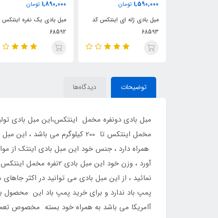
4,500,000
1,890,000
ومان
تومان
تومان
ه ای اینتکس کد
مبل بادی یک نفره اینتکس کد
مبل بادی پشتی دار اینتک
68592
کد 68585
توضیحات
دیدگاه‌ها
مخمل اینتکس تا 200 کیلوگرم می