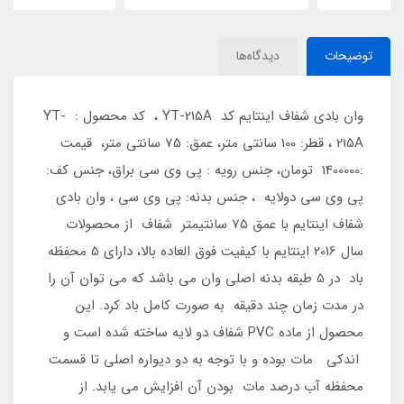
توضیحات
دیدگاه‌ها
وان بادی شفاف اینتایم کد YT-215A ، کد محصول : YT-
215A ، قطر: 100 سانتی متر، عمق: 75 سانتی متر، قیمت
:1400000 تومان، جنس رویه : پی وی سی براق، جنس کف:
پی وی سی دولایه ، جنس بدنه: پی وی سی ، وان بادی
شفاف اینتایم با عمق 75 سانتیمتر شفاف از محصولات
سال 2016 اینتایم با کیفیت فوق العاده بالا، دارای 5 محفظه
باد در 5 طبقه بدنه اصلی وان می باشد که می توان آن را
در مدت زمان چند دقیقه به صورت کامل باد کرد. این
محصول از ماده PVC شفاف دو لایه ساخته شده است و
اندکی مات بوده و با توجه به دو دیواره اصلی تا قسمت
محفظه آب درصد مات بودن آن افزایش می یابد. از