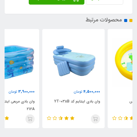
محصولات مرتبط
3,900,000
4,500,000
تومان
تومان
وان بادی اینتایم کد YT-038B
وان بادی مربعی اینتایم کد YT-
212A