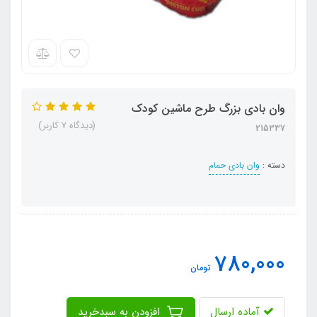
وان بادی بزرگ طرح ماشین کودک
(دیدگاه 7 کاربر)
215337
دسته :
وان بادی حمام
780,000
تومان
آماده ارسال
افزودن به سبدخرید