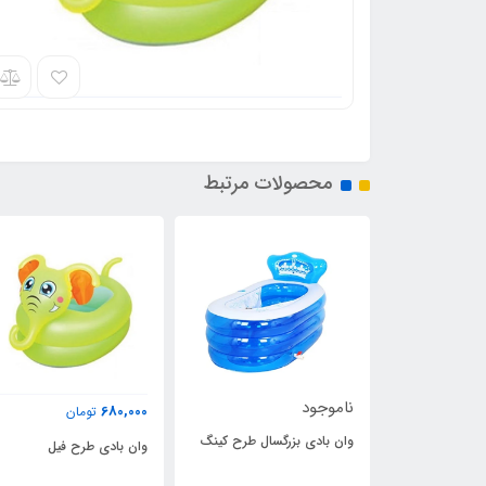
محصولات مرتبط
ود
780,000
680,000
تومان
تومان
دی بزرگسال طرح کینگ
وان بادی طرح فیل
وان بادی بزرگ طرح 
کودک