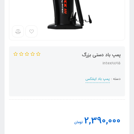
پمپ باد دستی بزرگ
intex68615
دسته :
پمپ باد اینتکس
2,390,000
تومان