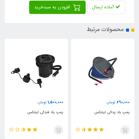
آماده ارسال
افزودن به سبدخرید
محصولات مرتبط
450,000
1,500,000
ومان
تومان
توما
دالی اینتکس
پمپ باد فندکی اینتکس
پمپ باد کوچک