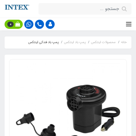
0
خانه
محصولات اینتکس
پمپ باد اینتکس
پمپ باد فندکی اینتکس