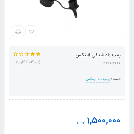
پمپ باد فندکی اینتکس
(دیدگاه 4 کاربر)
intex66626
دسته :
پمپ باد اینتکس
1,500,000
تومان