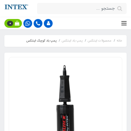
0
خانه
محصولات اینتکس
پمپ باد اینتکس
پمپ باد کوچک اینتکس