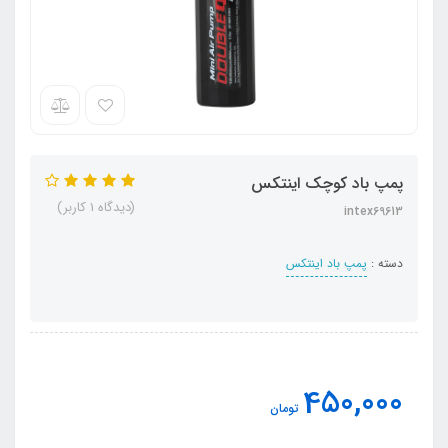
پمپ باد کوچک اینتکس
(دیدگاه 1 کاربر)
intex69613
دسته :
پمپ باد اینتکس
450,000
تومان