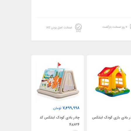
۷ روز ضمانت بازگشت
ضمانت اصل بودن کالا
2,899,997
7,499,998
تومان
تومان
ی بازی کودک اینتکس
چادر بادی کودک اینتکس کد
چادر بازی کودک طرح 
48634