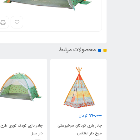
محصولات مرتبط
990,000
تومان
یی با
چادر بازی کودکان سرخپوستی
چادر بازی کودک توری طرح
طرح دار اینتکس
دار سبز