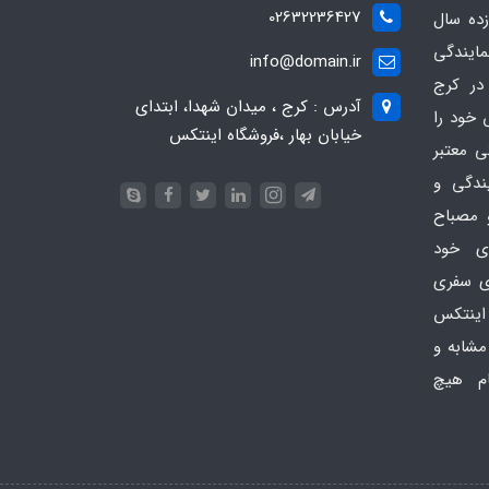
02632236427
ده سال
مایندگی
info@domain.ir
در کرج
آدرس : کرج ، میدان شهدا، ابتدای
 خود را
خیابان بهار ،فروشگاه اینتکس
ی معتبر
یندگی و
 مصباح
ای خود
ای سفری
اینتکس
امی مشابه و
ام هیچ