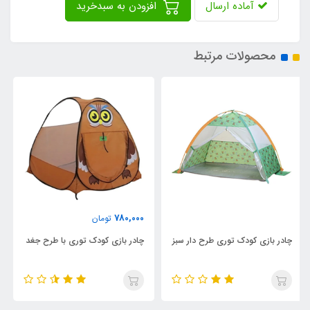
آماده ارسال
افزودن به سبدخرید
محصولات مرتبط
1,700,000
780,000
تومان
تومان
 سبز
چادر بازی کودک توری با طرح جغد
چادر بازی کودک با طرح خانه
MYKIZ