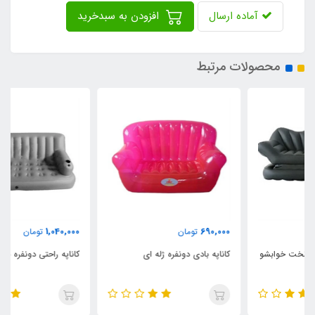
آماده ارسال
افزودن به سبدخرید
محصولات مرتبط
1,040,000
690,000
تومان
تومان
کاناپه بادی دونفره ژله ای
کاناپه راحتی دونفره بادی