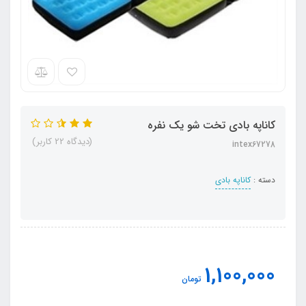
کاناپه بادی تخت شو یک نفره
(دیدگاه 22 کاربر)
intex67278
دسته :
کاناپه بادی
1,100,000
تومان