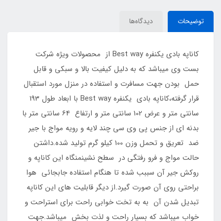
توضیحات
دیدگاه‌ها
کاناپه بادی یکنفره Best way از محصولات ویژه شرکت
بست وی میباشد که به دلیل کیفیت بالا و سبکی و قابل
حمل بودن جهت مسافرت و استفاده در منزل مورد استقبال
قرار گرفته،کاناپه بادی یکنفره Best way با ابعاد طول 193
سانتی متر و عرض 102 سانتی متر و ارتفاع 64 سانتی متر با
بدنه ای از جنس پی وی سی چند لایه و رویه مواج با جیر
ضد تعریق و تحمل وزن 100 کیلو گرم تولید شده.داشتن
حالت مواج و فرو رفتگی در سطح نشینمنگاه این کاناپه و
روکش جیر آن سببب شده تا هنگام استفاده جابجائی هوا
براحتی روی آن صورت گیرد.از دیگر قابلیت های این کاناپه
تبدیل شدن آن به به تخت خوابی راحت برای استراحت و
خواب میباشد که بسیار راحت و لذت بخش میباشد.جهت