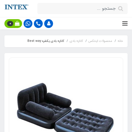
0
خانه
محصولات اینتکس
کاناپه بادی
کاناپه بادی یکنفره Best way