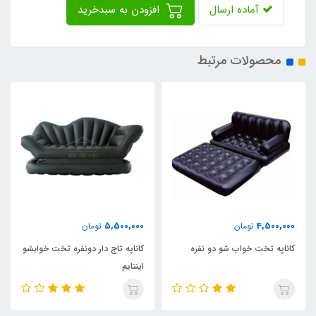
آماده ارسال
افزودن به سبدخرید
محصولات مرتبط
690,000
5,500,000
تومان
تومان
دو نفره
کاناپه تاج دار دونفره تخت خوابشو
کاناپه بادی دونفره ژله ای
اینتایم