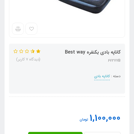
کاناپه بادی یکنفره Best way
(دیدگاه 7 کاربر)
67277B
دسته :
کاناپه بادی
1,100,000
تومان