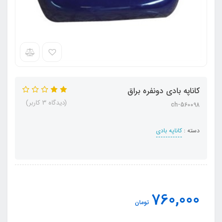
کاناپه بادی دونفره براق
(دیدگاه 3 کاربر)
ch-560098
دسته :
کاناپه بادی
760,000
تومان