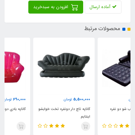
آماده ارسال
افزودن به سبدخرید
محصولات مرتبط
690,000
5,500,000
تومان
تومان
کاناپه تاج دار دونفره تخت خوابشو
کاناپه بادی دونفره ژله ای
اینتایم