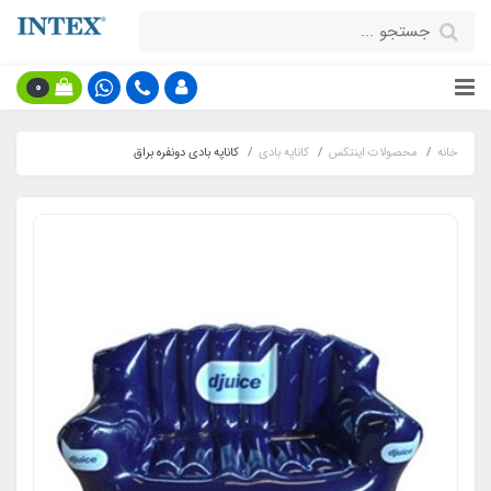
0
خانه
محصولات اینتکس
کاناپه بادی
کاناپه بادی دونفره براق