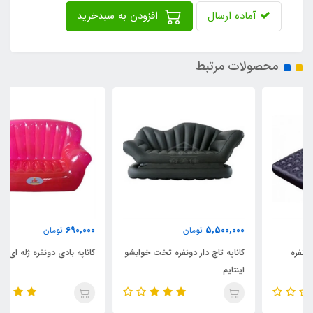
آماده ارسال
افزودن به سبدخرید
محصولات مرتبط
690,000
5,500,000
تومان
تومان
کاناپه تاج دار دونفره تخت خوابشو
کاناپه بادی دونفره ژله ای
اینتایم