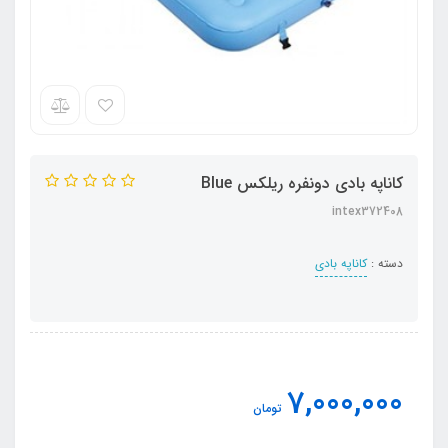
کاناپه بادی دونفره ریلکس Blue
intex372408
دسته :
کاناپه بادی
7,000,000
تومان