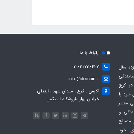
ارتباط با ما
02632236427
ده سال
مایندگی
info@domain.ir
در کرج
آدرس : کرج ، میدان شهدا، ابتدای
 خود را
خیابان بهار ،فروشگاه اینتکس
ی معتبر
یندگی و
 مصباح
ای خود