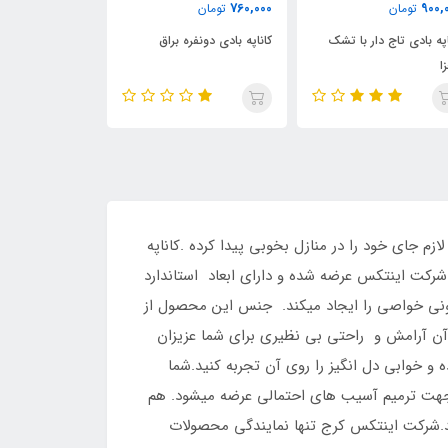
4,350,000
930,000
760,000
تومان
تومان
ت
کاناپه بادی دونفره براق
کاناپه بادی یکنفره صورتی
کاناپه بادی 
م جای خود را در منازل بخوبی پیدا کرده .کاناپه
شرکت اینتکس عرضه شده و دارای ابعاد استاندارد
 مشکی با هر محیطی هارمونی خواصی را ایجاد میکند. جنس این محصول از
آن آرامش و راحتی بی نظیری برای شما عزیزان
 و خوابی دل انگیز را روی آن تجربه کنید.شما
جهت ترمیم آسیب های احتمالی عرضه میشود. هم
یک از محصولات شرکت اینتکس با شماره 09126389358 تماس حاصل نمایند.شرکت اینتکس کرج تنها نمایندگی محصولات