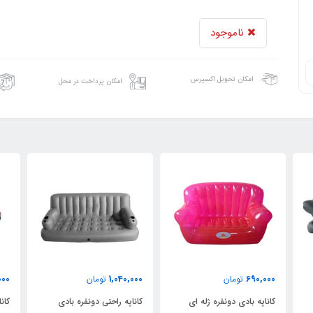
ناموجود
امکان تحویل اکسپرس
امکان پرداخت در محل
900,000
1,040,000
690,000
تومان
تومان
تو
کاناپه بادی دونفره ژله ای
کاناپه راحتی دونفره بادی
کاناپه بادی