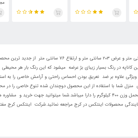
مجزا
کاناپه بادی چهار نفره طرح L با ابعاد طول 257 سانتی متر و عرض 203 
 کاناپه در رنگ بسیار زیبای بژ عرضه میشود که این رنگ بار هر محیطی هم
ویژگی علاوه بر ضد نعریق بودن احساس راحتی و آرامش خاصی را به استفا
یی منزل شما با استفاده از این محصول دوچندان شده تنوع خاصی را در محیط
توجه به وزن کم خود که 12.6 کیلو میباشد براحتی تحمل وزن 400 کیلوگرم را دارا میباشد.شما می
 ما تنها نمایندگی محصولات اینتکس در کرج مراجعه نمائید.شرکت اینتکس کرج