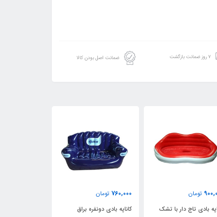
۷ روز ضمانت بازگشت
ضمانت اصل بودن کالا
930,000
760,000
مان
تومان
تومان
 تاج دار با تشک
کاناپه بادی دونفره براق
کاناپه بادی یکنفره صورتی