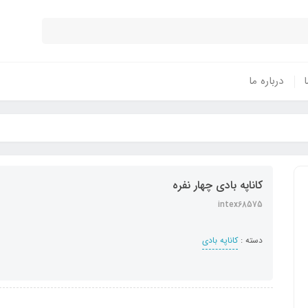
ا
درباره ما
کاناپه بادی چهار نفره
intex68575
دسته :
کاناپه بادی