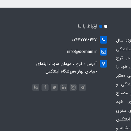
ارتباط با ما
02632236427
ده سال
مایندگی
info@domain.ir
در کرج
آدرس : کرج ، میدان شهدا، ابتدای
 خود را
خیابان بهار ،فروشگاه اینتکس
ی معتبر
یندگی و
 مصباح
ای خود
ای سفری
اینتکس
امی مشابه و