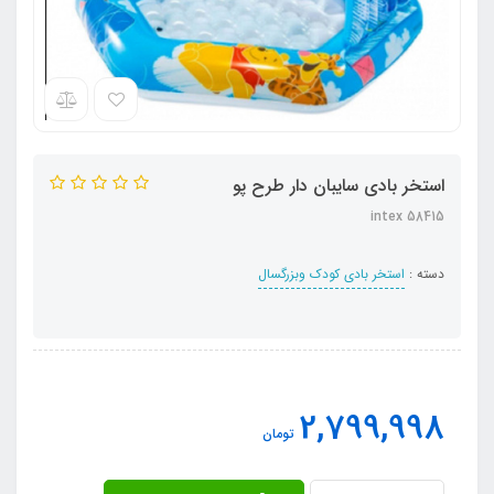
استخر بادی سایبان دار طرح پو
intex 58415
دسته :
استخر بادی کودک وبزرگسال
2,799,998
تومان