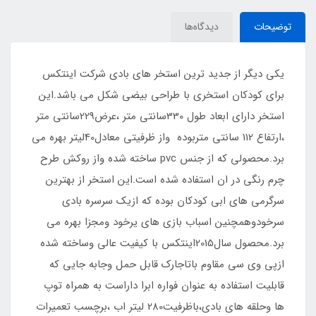
توضیحات
دیدگاه‌ها
یکی دیگر از جدید ترین استخر های بادی شرکت اینتکس
برای کودکان استخری با طراحی بیضی شکل می باشد.این
استخر دارای ابعاد طول 330سانتی متر ،عرض229سانتی متر
،ارتفاع 112 سانتی متربوده واز ظرفیتی معادل40لیتر بهره می
برد.محصولی که از جنس pvc ساخته شده واز روکش طرح
چرم رنگی در ان استفاده شده است.این استخر از بهترین
سرگرمی های ابی کودکان بوده که ازیک سرسره بادی
سرخودوهمچنین اسباب بازی های یرخود ومجزا بهره می
برد.محصول سال2015اینتکس با کیفیت عالی وساخته شده
ازپی وی سی مقاوم باتاجارک قابل حمل وجابه جایی که
قابلیت استفاده به عنوان فواره ابرا داراست به همراه توپ
ها وحلقه های بادی،باظرفیت280 لیتر اب ،برچسب تعمیرات