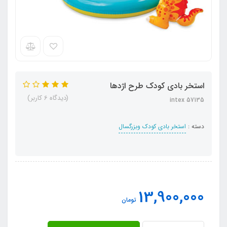
استخر بادی کودک طرح اژدها
(دیدگاه 6 کاربر)
intex 57135
دسته :
استخر بادی کودک وبزرگسال
13,900,000
تومان