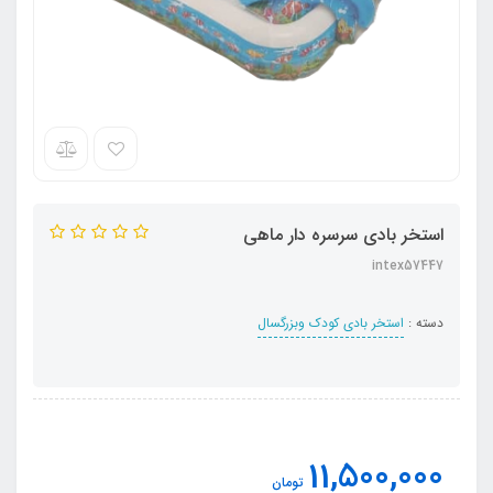
استخر بادی سرسره دار ماهی
intex57447
دسته :
استخر بادی کودک وبزرگسال
11,500,000
تومان