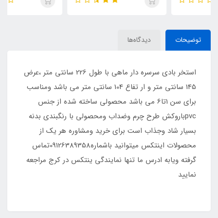
توضیحات
دیدگاه‌ها
استخر بادی سرسره دار ماهی با طول 226 سانتی متر ،عرض
145 سانتی متر و ار تفاع 104 سانتی متر می باشد ومناسب
برای سن 1تا6 می باشد محصولی ساخته شده از جنس
pvcباروکش طرح چرم وضداب ومحصولی با رنگبندی بدنه
بسیار شاد وجذاب است برای خرید ومشاوره هر یک از
محصولات اینتکس میتوانید باشماره09126389358تماس
گرفته ویابه ادرس ما تنها نمایندگی ینتکس در کرج مراجعه
نمایید