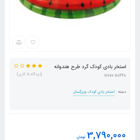
استخر بادی کودک گرد طرح هندوانه
(دیدگاه 5 کاربر)
intex 58448
دسته :
استخر بادی کودک وبزرگسال
3,790,000
تومان