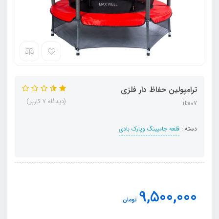
ترامپولین حفاظ دار فلزی
(دیدگاه 7 کاربر)
its07
دسته :
قلعه جامپینگ وپارک بادی
9,500,000
تومان