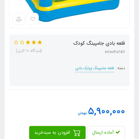
قلعه بادی جامپینگ کودک
(دیدگاه 10 کاربر)
intex48257
دسته :
قلعه جامپینگ وپارک بادی
5,900,000
تومان
آماده ارسال
افزودن به سبدخرید