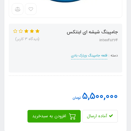
جامپینگ شیشه ای اینتکس
(دیدگاه 3 کاربر)
intex48264
دسته :
قلعه جامپینگ وپارک بادی
5,500,000
تومان
آماده ارسال
افزودن به سبدخرید