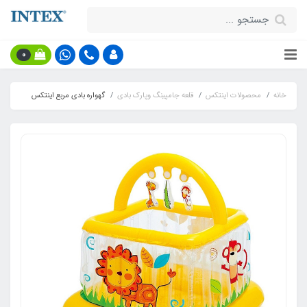
0
خانه
محصولات اینتکس
قلعه جامپینگ وپارک بادی
گهواره بادی مربع اینتکس