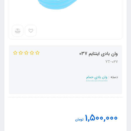
وان بادی اینتایم 037
YT-037
دسته :
وان بادی حمام
1,500,000
تومان