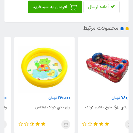
آماده ارسال
افزودن به سبدخرید
محصولات مرتبط
4,500,000
260,000
تومان
تومان
وان بادی کودک اینتکس
وان بادی اینتایم کد YT-038B