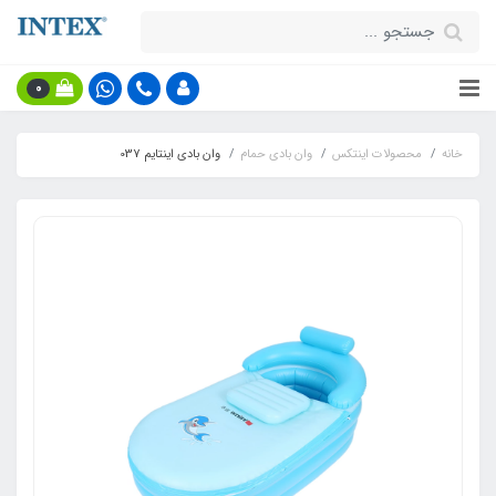
0
خانه
محصولات اینتکس
وان بادی حمام
وان بادی اینتایم 037