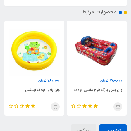
محصولات مرتبط
4,500,000
260,000
تومان
تومان
ودک
وان بادی کودک اینتکس
وان بادی اینتایم کد YT-038B
توضیحات
دیدگاه‌ها