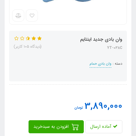
وان بادی جدید اینتایم
(دیدگاه 105 کاربر)
YT-038C
دسته :
وان بادی حمام
3,890,000
تومان
آماده ارسال
افزودن به سبدخرید